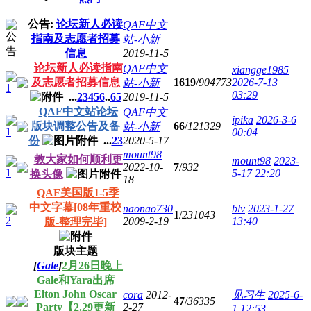
公告:
论坛新人必读
QAF中文
指南及志愿者招募
站-小新
信息
2019-11-5
论坛新人必读指南
QAF中文
xiangge1985
及志愿者招募信息
1619
/
904773
2026-7-13
站-小新
03:29
...
2
3
4
5
6
..
65
2019-11-5
QAF中文站论坛
QAF中文
ipika
2026-3-6
版块调整公告及备
66
/
121329
站-小新
00:04
份
...
2
3
2020-5-17
mount98
教大家如何顺利更
mount98
2023-
2022-10-
7
/
932
5-17 22:20
换头像
18
QAF美国版1-5季
中文字幕[08年重校
naonao730
blv
2023-1-27
1
/
231043
2009-2-19
13:40
版-整理完毕]
版块主题
[
Gale
]
2月26日晚上
Gale和Yara出席
Elton John Oscar
cora
2012-
见习生
2025-6-
47
/
36335
Party【2.29更新
2-27
1 12:53