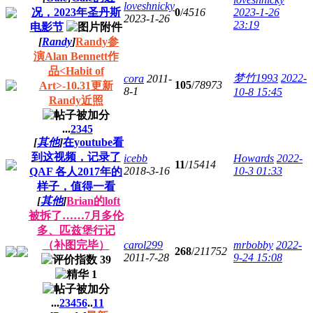
loveshnicky
况，2023年圣丹斯
0
/
4516
2023-1-26
2023-1-26
23:19
电影节
[
Randy
]
Randy参
演Alan Bennett作
品<Habit of
梦竹1993
2022-
cora
2011-
105
/
78973
Art>-10.31更新
8-1
10-8 15:45
Randy近照
...
2
3
4
5
[
其他
]
在youtube看
到这视频，记录了
icebb
Howards
2022-
11
/
15414
2018-3-16
10-3 01:33
QAF 各人2017年的
样子，值得一看
[
其他
]
Brian的loft
被拆了……7月多伦
多、匹兹堡行记
（补图完毕）
carol299
mrbobby
2022-
268
/
211752
2011-7-28
9-24 15:08
...
2
3
4
5
6
..
11