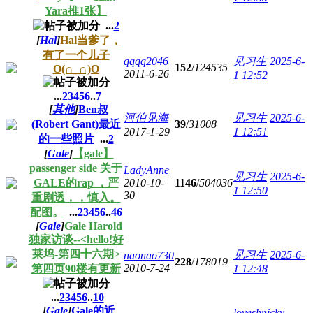
Yara推1张】
...
2
[
Hal
]
Hal当爹了，
有了一个儿子
qqqq2046
见习生
2025-6-
152
/
124535
O(∩_∩)O
2011-6-26
1 12:52
...
2
3
4
5
6
..
7
[
其他
]
Ben叔
河伯见海
见习生
2025-6-
(Robert Gant)最近
39
/
31008
2017-1-29
1 12:51
的一些照片
...
2
[
Gale
]
【gale】
passenger side 关于
LadyAnne
见习生
2025-6-
GALE的rap ，严
2010-10-
1146
/
504036
1 12:50
30
重剧透，，慎入。
配图。
...
2
3
4
5
6
..
46
[
Gale
]
Gale Harold
独家访谈--<hello!好
莱坞-第四十六期>
见习生
2025-6-
naonao730
228
/
178019
2010-7-24
第四页90楼有更新
1 12:48
...
2
3
4
5
6
..
10
[
Gale
]
Gale的近
loveshnicky