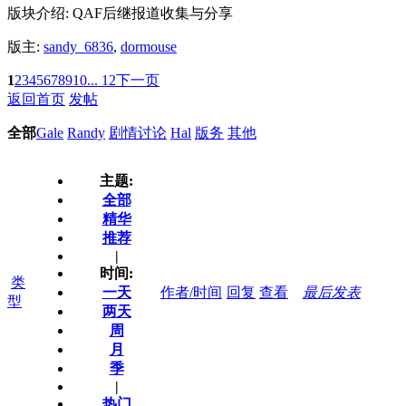
版块介绍: QAF后继报道收集与分享
版主:
sandy_6836
,
dormouse
1
2
3
4
5
6
7
8
9
10
... 12
下一页
返回首页
发帖
全部
Gale
Randy
剧情讨论
Hal
版务
其他
主题:
全部
精华
推荐
|
时间:
类
一天
作者/时间
回复
查看
最后发表
型
两天
周
月
季
|
热门