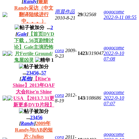
[
Randy
]
最新
Randy采访（中文
雨晨作品
gogocome
翻译陆续进行
29
/
32568
2022-9-11 08:55
2010-8-21
中。。。）
...
2
[
Gale
]
【首页DVD
下载，56页剧情讨
论】Gale主演恐怖
gogocome
cora
2009-
1423
/
319047
2022-9-10
片Fertile Ground/
9-23
07:08
鬼屋凶灵
...
2
3
4
5
6
..
57
[
其他
]
【Rise'n
Shine】2013年QAF
大会Rise'n Shine
gogocome
cora
2012-
143
/
108686
2022-9-10
USA 【2013.7.31更
8-19
07:07
新更多DVD片段】
...
2
3
4
5
6
[
Randy
]
2009年
Randy与tAB的短
gogocome
片<Julius
cora
2011-