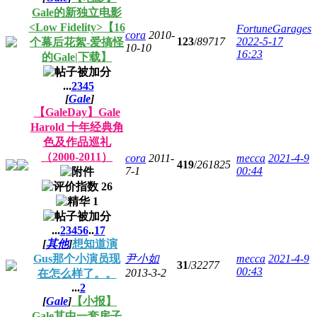
Gale的新独立电影
<Low Fidelity>【16
FortuneGarages
cora
2010-
123
/
89717
2022-5-17
个幕后花絮-爱搞怪
10-10
16:23
的Gale|下载】
...
2
3
4
5
[
Gale
]
【GaleDay】Gale
Harold 十年经典角
色及作品巡礼
（2000-2011）
cora
2011-
mecca
2021-4-9
419
/
261825
7-1
00:44
...
2
3
4
5
6
..
17
[
其他
]
想知道演
Gus那个小演员现
尹小如
mecca
2021-4-9
31
/
32277
00:43
2013-3-2
在怎么样了。。
...
2
[
Gale
]
【小报】
Gale其中一套房子