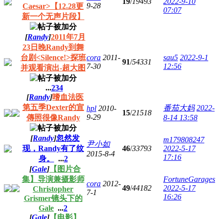
19
/
19493
2022-9-10
9-28
Caesar>【12.28更
07:07
新一个无声片段】
[
Randy
]
2011年7月
23日晚Randy到舞
台剧<Silence!>探班
cora
2011-
sau5
2022-9-1
91
/
54331
7-30
12:56
并观看演出-超大图
...
2
3
4
[
Randy
]
嗜血法医
第五季Dexter的宣
番茄大妈
2022-
hpl
2010-
15
/
21518
9-29
傳照很像Randy
8-14 13:58
[
Randy
]
忽然发
m179808247
尹小如
现，Randy有了纹
46
/
33793
2022-5-17
2015-8-4
17:16
身。
...
2
[
Gale
]
【图片合
集】导演兼摄影师
FortuneGarages
cora
2012-
49
/
44182
2022-5-17
Christopher
7-1
16:26
Grismer镜头下的
Gale
...
2
[
Gale
]
【电影】